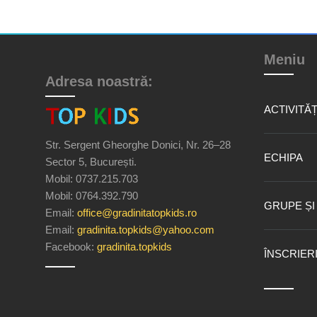
Meniu
Adresa noastră:
ACTIVITĂȚ
Str. Sergent Gheorghe Donici, Nr. 26–28
ECHIPA
Sector 5, București.
Mobil: 0737.215.703
Mobil: 0764.392.790
GRUPE ȘI
Email:
office@gradinitatopkids.ro
Email:
gradinita.topkids@yahoo.com
Facebook:
gradinita.topkids
ÎNSCRIER