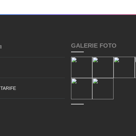
GALERIE FOTO
I
 TARIFE
I